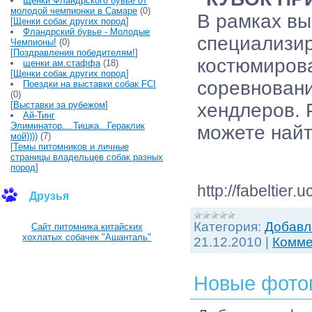
Щенки Фландрского бувье от
молодой чемпионки в Самаре
(0)
В рамках вы
[
Щенки собак других пород
]
Фландрский бувье - Молодые
специализир
Чемпионы!
(0)
[
Поздравления победителям!
]
костюмирова
щенки ам.стаффа
(18)
[
Щенки собак других пород
]
соревновани
Поездки на выставки собак FCI
(0)
[
Выставки за рубежом
]
хендлеров. 
Ай-Тинг
Элиминатор....Тишка...Гераклик
можете найт
мой))))
(7)
[
Темы питомников и личные
страницы владельцев собак разных
пород
]
http://fabeltier
Друзья
Категория:
Добавл
Сайт питомника китайских
хохлатых собачек "Ашанталь"
21.12.2010
|
Комме
Новые фото