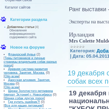
Каталог сайтов
Ранг выставки
Категории раздела
Эксперты на выста
Добавлены статьи
[4]
Обновления
Ирландия
информационного
содержимого сайта
Mrs Colette Mul
Новое на форуме
Категория:
Доба
Фландрский бувье
(2)
|
Дата:
05.04.201
[
Темы питомников и личные
страницы владельцев собак разных
пород
]
Древняя система развития
19 декабря 
человека. Занятия. Москва.
(0)
[
Обо всем
]
собак всех п
Даосская алхимия. Занятия.
Москва
(0)
[
Обо всем
]
Щенки Золотистого ретривера
19 декабря
(импорт Эстония) г. Новосибирск
(0)
[
Щенки собак других пород
]
национальн
Где купить ошейник?!
(0)
[
Все для наших питомцев!
]
"КУБОК ПР